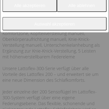
Alle akzeptieren
Alle ablehnen
Auswahl akzeptieren
Stützt den Körper punktgenau aus, Schulter-
Komfortzone, Kopfteilverstellung manuell,
Oberkörperaufrichtung manuell, Knie-Knick-
Verstellung manuell, Unterschenkelanhebung als
Ergänzung zur Knie-Knick-Verstellung, 5 Leisten
mit höhenverstellbarem Federeleme
Unsere Lattoflex-300-Serie verfügt über alle
Vorteile des Lattoflex 200 – und erweitert sie um
eine neue Dimension des Schlafkomforts.
Jeder einzelne der 200 Sensoflügel im Lattoflex-
300-System verfügt über eine eigene
Federungsebene. Das flexible, schonende und