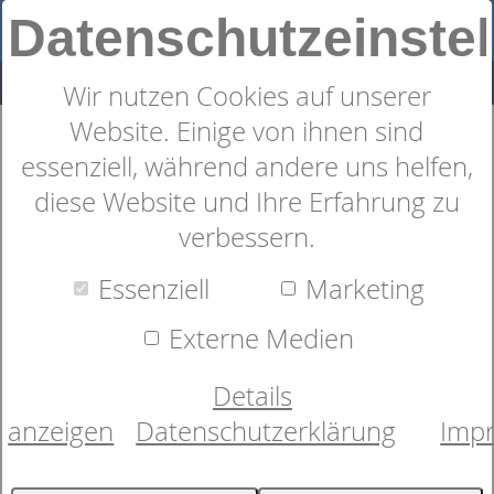
Datenschutzeinste
Wir nutzen Cookies auf unserer
Website. Einige von ihnen sind
Shop
Alles rund ums Bett
Topper
2
Produkte
essenziell, während andere uns helfen,
Topper &
diese Website und Ihre Erfahrung zu
verbessern.
Matratzenauflagen:
Essenziell
Marketing
Liegekomfort optimieren
Externe Medien
und schützen
Details
anzeigen
Datenschutzerklärung
Imp
Der dormabell Topper ist die ideale Ergänzung für