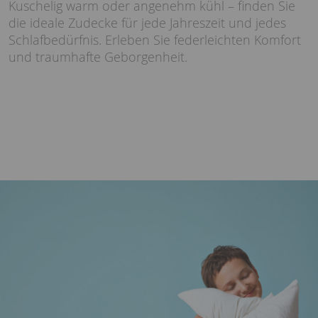
Kuschelig warm oder angenehm kühl – finden Sie
die ideale Zudecke für jede Jahreszeit und jedes
Schlafbedürfnis. Erleben Sie federleichten Komfort
und traumhafte Geborgenheit.