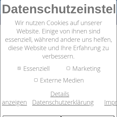
Datenschutzeinste
Wir nutzen Cookies auf unserer
Website. Einige von ihnen sind
essenziell, während andere uns helfen,
Deko &
diese Website und Ihre Erfahrung zu
Wohnaccessoires:
verbessern.
Stilvolle Kleinigkeiten und
Essenziell
Marketing
Geschenke
Externe Medien
Details
Willkommen bei unserem Onlineshop für
hochwertige Textilien! Entdecken Sie eine
anzeigen
Datenschutzerklärung
Imp
vielfältige Auswahl an Produkten für Ihr
Badezimmer, darunter luxuriöse