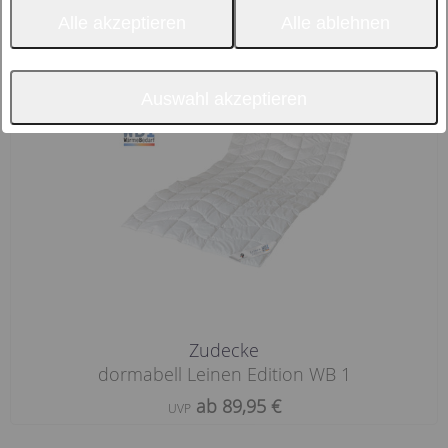
Sortierung nach
Filter
Alle akzeptieren
Alle ablehnen
Auswahl akzeptieren
Zudecke
dormabell Leinen Edition WB 1
ab 89,95 €
UVP