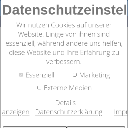
Datenschutzeinste
Wir nutzen Cookies auf unserer
Website. Einige von ihnen sind
Shop
Alles rund ums Bett
Zudecken
26
Produkte
essenziell, während andere uns helfen,
Zudecken &
diese Website und Ihre Erfahrung zu
verbessern.
Daunendecken: Naturhaar,
Essenziell
Marketing
Faser und Manufaktur
Externe Medien
Neben der richtigen Matratze ist für den
Details
erholsamen Schlaf die passende Zudecke
anzeigen
Datenschutzerklärung
Imp
ausschlaggebend. Schließlich soll kein Frieren oder
Schwitzen die nächtliche Ruhephase stören.