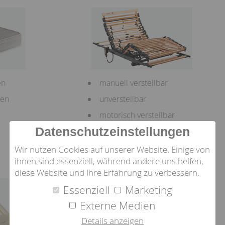
en
manuell verstellbar
zen
unverstellbar
motorisch verstellbar
Datenschutzeinstellungen
Wir nutzen Cookies auf unserer Website. Einige von
ihnen sind essenziell, während andere uns helfen,
TOPPER
diese Website und Ihre Erfahrung zu verbessern.
Essenziell
Marketing
Externe Medien
Details anzeigen