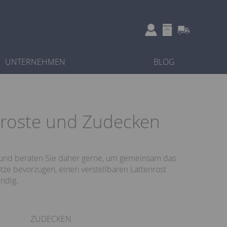
UNTERNEHMEN
BLOG
enroste und Zudecken
t und beraten Sie daher gerne, um gemeinsam das
atze bevorzugen, einen verstellbaren Lattenrost
ndig.
ZUDECKEN