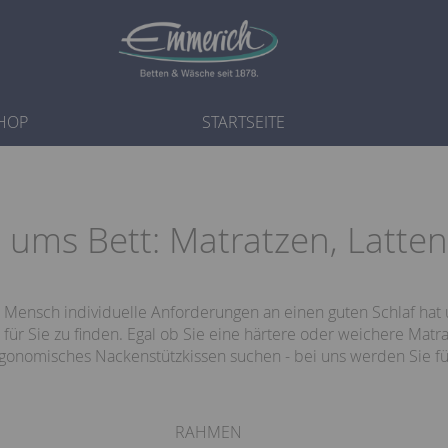
HOP
STARTSEITE
d ums Bett: Matratzen, Latt
r Mensch individuelle Anforderungen an einen guten Schlaf ha
für Sie zu finden. Egal ob Sie eine härtere oder weichere Matr
gonomisches Nackenstützkissen suchen - bei uns werden Sie fü
RAHMEN