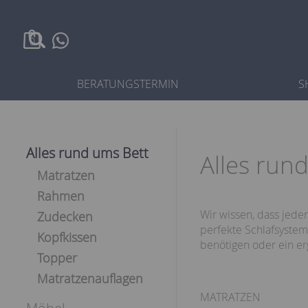
0
BERATUNGSTERMIN
S
Alles rund ums Bett
Alles run
Matratzen
Rahmen
Wir wissen, dass jede
Zudecken
perfekte Schlafsystem 
Kopfkissen
benötigen oder ein er
Topper
Matratzenauflagen
MATRATZEN