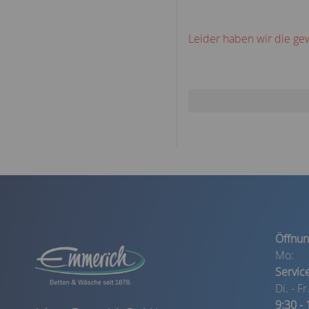
Leider haben wir die ge
Öffnun
Mo:
Servic
Di. - Fr.
9:30 -