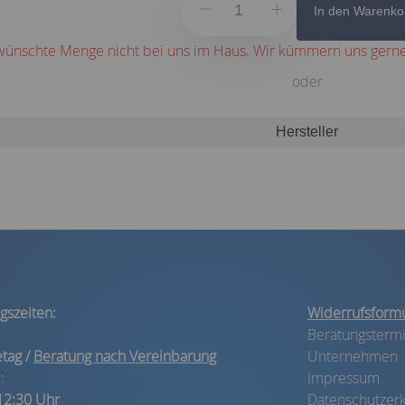
In den Warenko
wünschte Menge nicht bei uns im Haus. Wir kümmern uns gerne
oder
Hersteller
gszeiten:
Widerrufsformu
Beratungsterm
etag /
Beratung nach Vereinbarung
Unternehmen
:
Impressum
 12:30 Uhr
Datenschutzerk