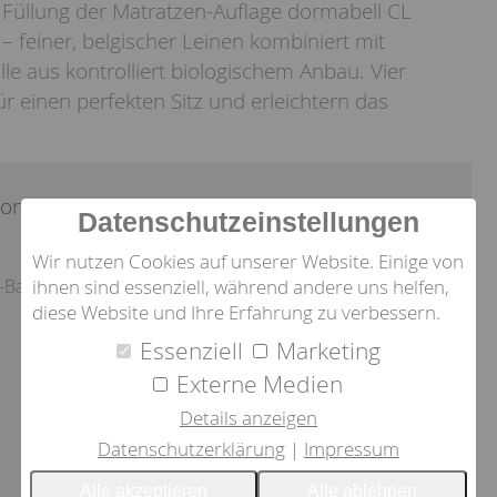
Füllung der Matratzen-Auflage dormabell CL
g – feiner, belgischer Leinen kombiniert mit
le aus kontrolliert biologischem Anbau. Vier
 einen perfekten Sitz und erleichtern das
ion:
Datenschutzeinstellungen
Wir nutzen Cookies auf unserer Website. Einige von
ihnen sind essenziell, während andere uns helfen,
o-Baumwolle)
diese Website und Ihre Erfahrung zu verbessern.
Essenziell
Marketing
Externe Medien
Details anzeigen
Datenschutzerklärung
Impressum
Alle akzeptieren
Alle ablehnen