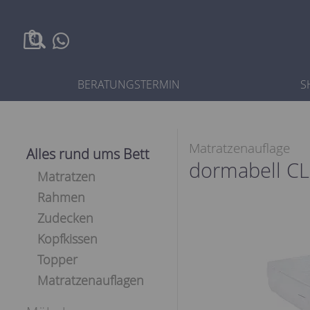
0
BERATUNGSTERMIN
S
Matratzenauflage
Alles rund ums Bett
dormabell CL
Matratzen
Rahmen
Zudecken
Kopfkissen
Topper
Matratzenauflagen