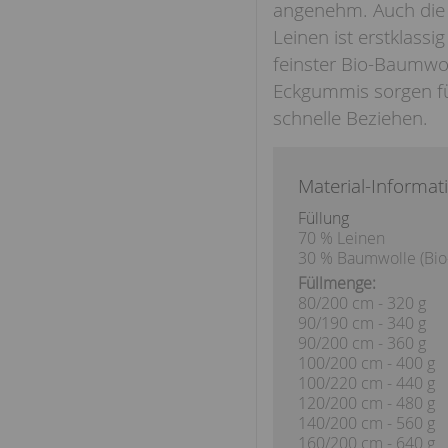
angenehm. Auch die 
Leinen ist erstklassi
feinster Bio-Baumwol
Eckgummis sorgen für
schnelle Beziehen.
Material-Informat
Füllung
70 % Leinen
30 % Baumwolle (Bi
Füllmenge:
80/200 cm - 320 g
90/190 cm - 340 g
90/200 cm - 360 g
100/200 cm - 400 g
100/220 cm - 440 g
120/200 cm - 480 g
140/200 cm - 560 g
160/200 cm - 640 g