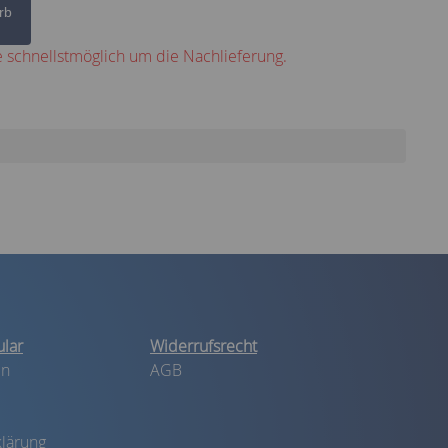
rb
 schnellstmöglich um die Nachlieferung.
lar
Widerrufsrecht
in
AGB
lärung