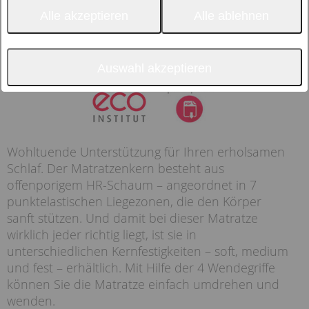
Alle akzeptieren
Alle ablehnen
Auswahl akzeptieren
Wohltuende Unterstützung für Ihren erholsamen
Schlaf. Der Matratzenkern besteht aus
offenporigem HR-Schaum – angeordnet in 7
punktelastischen Liegezonen, die den Körper
sanft stützen. Und damit bei dieser Matratze
wirklich jeder richtig liegt, ist sie in
unterschiedlichen Kernfestigkeiten – soft, medium
und fest – erhältlich. Mit Hilfe der 4 Wendegriffe
können Sie die Matratze einfach umdrehen und
wenden.