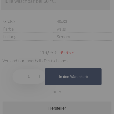
Hülle waschbar bei 60 °C.
Größe
40x80
Farbe
weiss
Füllung
Schaum
119,95 €
99,95 €
Versand nur innerhalb Deutschlands.
In den Warenkorb
oder
Hersteller