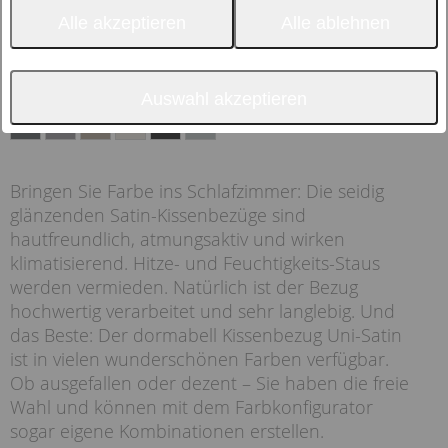
Alle akzeptieren
Alle ablehnen
Farbauswahl:
Auswahl akzeptieren
Bringen Sie Farbe ins Schlafzimmer: Die seidig
glänzenden Satin-Kissenbezüge sind
hautfreundlich, atmungsaktiv und wirken
klimatisierend. Hitze- und Feuchtigkeits-Staus
werden vermieden. Natürlich ist der Bezug
hochwertig verarbeitet und sehr langlebig. Und
das Beste: Der dormabell Kissenbezug Uni-Satin
ist in vielen wunderschönen Farben verfügbar.
Ob ausgefallen oder dezent – Sie haben die freie
Wahl und können mit dem Farbkonfigurator
sogar eigene Kombinationen erstellen.