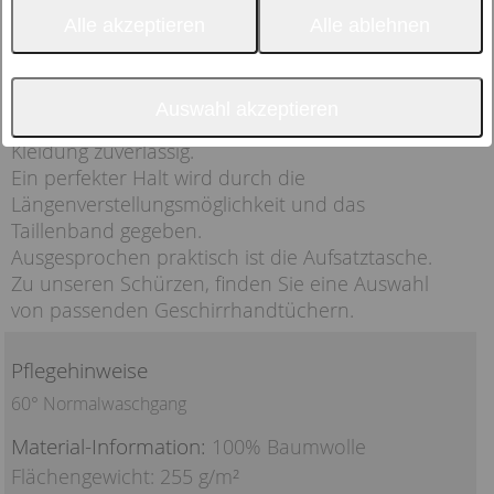
Alle akzeptieren
Alle ablehnen
Auswahl akzeptieren
Die strapazierfähige Schürze schützt ihre
Kleidung zuverlässig.
Ein perfekter Halt wird durch die
Längenverstellungsmöglichkeit und das
Taillenband gegeben.
Ausgesprochen praktisch ist die Aufsatztasche.
Zu unseren Schürzen, finden Sie eine Auswahl
von passenden Geschirrhandtüchern.
Pflegehinweise
60° Normalwaschgang
Material-Information:
100% Baumwolle
Flächengewicht: 255 g/m²