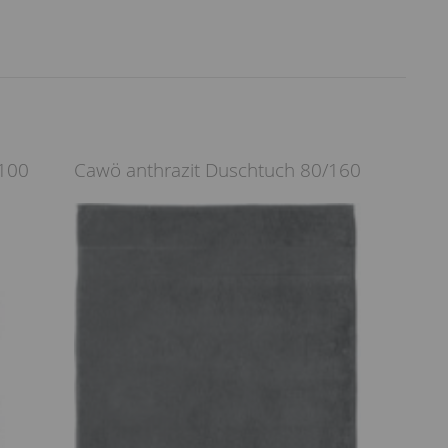
/100
Cawö anthrazit Duschtuch 80/160