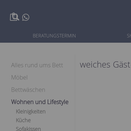
0
BERATUNGSTERMIN
S
weiches Gäst
Alles rund ums Bett
Möbel
Bettwäschen
Wohnen und Lifestyle
Kleinigkeiten
Küche
Sofakissen