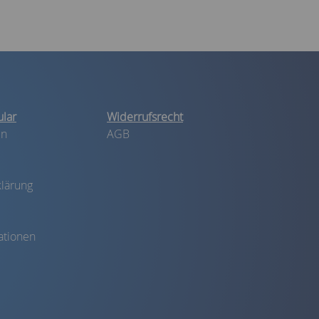
lar
Widerrufsrecht
in
AGB
lärung
ationen