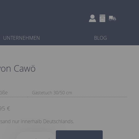
UNTERNEHMEN
BLOG
 von Cawö
öße
Gästetuch 30/50 cm
95 €
sand nur innerhalb Deutschlands.