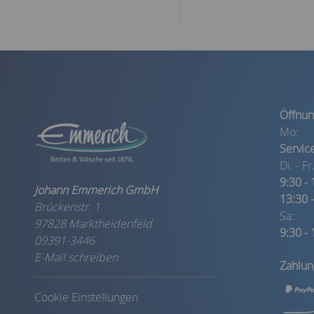
Öffnun
Mo:
Servic
Di. - Fr.
9:30 -
Johann Emmerich GmbH
13:30 
Brückenstr. 1
Sa:
97828 Marktheidenfeld
9:30 -
09391-3446
E-Mail schreiben
Zahlu
Cookie Einstellungen