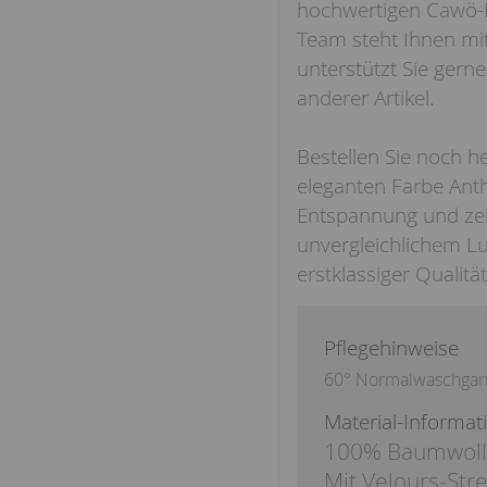
hochwertigen Cawö-P
Team steht Ihnen mi
unterstützt Sie gern
anderer Artikel.
Bestellen Sie noch h
eleganten Farbe Ant
Entspannung und zeit
unvergleichlichem L
erstklassiger Qualität
Pflegehinweise
60° Normalwaschga
Material-Informat
100% Baumwol
Mit Velours-Stre