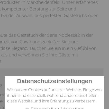
rodukten in Marktheidenfeld. Unser erfahrenes
t kompetenter Beratung zur Seite und
e bei der Auswahl des perfekten Gästetuchs oder
eute das Gästetuch der Serie Noblesse2 in der
hrazit von Cawö und genießen Sie pure
lose Eleganz. Tauchen Sie ein in ein Gefühl von
uxus und verwöhnen Sie Ihre Gäste mit
!
Datenschutzeinstellungen
ng
Wir nutzen Cookies auf unserer Website. Einige von
ion:
ihnen sind essenziell, während andere uns helfen,
le
diese Website und Ihre Erfahrung zu verbessern.
ifen