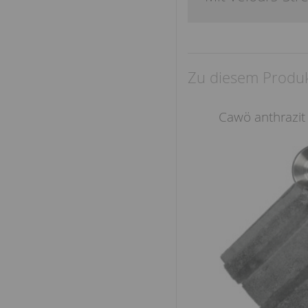
Zu diesem Produk
Cawö anthrazi