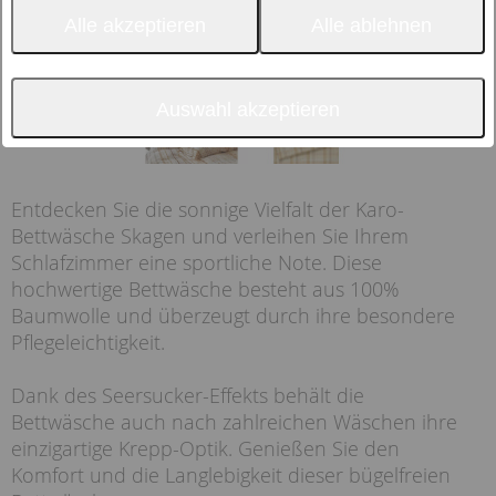
Alle akzeptieren
Alle ablehnen
Auswahl akzeptieren
Entdecken Sie die sonnige Vielfalt der Karo-
Bettwäsche Skagen und verleihen Sie Ihrem
Schlafzimmer eine sportliche Note. Diese
hochwertige Bettwäsche besteht aus 100%
Baumwolle und überzeugt durch ihre besondere
Pflegeleichtigkeit.
Dank des Seersucker-Effekts behält die
Bettwäsche auch nach zahlreichen Wäschen ihre
einzigartige Krepp-Optik. Genießen Sie den
Komfort und die Langlebigkeit dieser bügelfreien