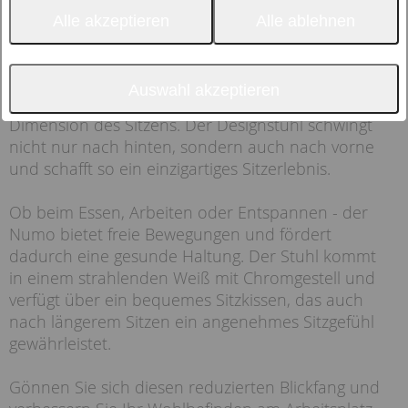
Alle akzeptieren
Alle ablehnen
Auswahl akzeptieren
Erleben Sie mit dem Aeris Numo eine neue
Dimension des Sitzens. Der Designstuhl schwingt
nicht nur nach hinten, sondern auch nach vorne
und schafft so ein einzigartiges Sitzerlebnis.
Ob beim Essen, Arbeiten oder Entspannen - der
Numo bietet freie Bewegungen und fördert
dadurch eine gesunde Haltung. Der Stuhl kommt
in einem strahlenden Weiß mit Chromgestell und
verfügt über ein bequemes Sitzkissen, das auch
nach längerem Sitzen ein angenehmes Sitzgefühl
gewährleistet.
Gönnen Sie sich diesen reduzierten Blickfang und