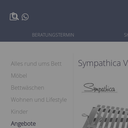
0
BERATUNGSTERMIN
S
Sympathica V
Alles rund ums Bett
Möbel
Bettwäschen
Wohnen und Lifestyle
Kinder
Angebote