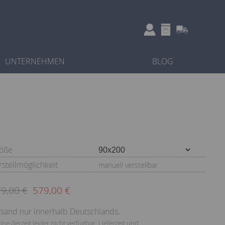
UNTERNEHMEN
BLOG
öße
rstellmöglichkeit
manuell verstellbar
9,00 €
579,00 €
sand nur innerhalb Deutschlands.
ine derzeit leider nicht verfügbar, Lieferzeit und