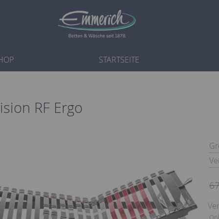
HOP
STARTSEITE
ision RF Ergo
Gr
Ve
67
Ver
Onl