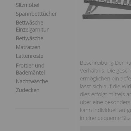
Sitzmöbel
Spannbetttücher
Bettwäsche
Einzelgarnitur
Bettwäsche
Matratzen
Lattenroste
Der Ra
Frottier und
Verhältnis. Die gesc
Bademäntel
ermöglichen ein tiefe
Nachtwäsche
lässt sich auf die Wi
Zudecken
dies erfolgt mittels
über eine besonders 
kann individuell aufg
in eine bequeme Sitzp