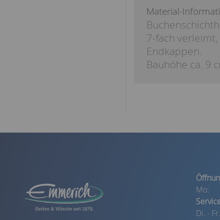
Material-Informat
Buchenschichth
7-fach verleimt,
Endkappen.
Bauhöhe ca. 9 
Öffnun
Mo:
Servic
Di. - Fr.