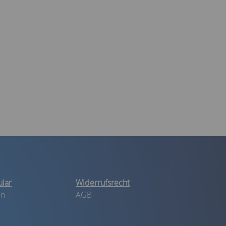
lar
Widerrufsrecht
in
AGB